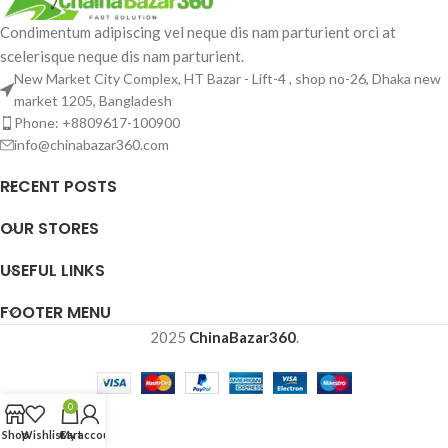
Condimentum adipiscing vel neque dis nam parturient orci at
scelerisque neque dis nam parturient.
New Market City Complex, HT Bazar - Lift-4 , shop no-26, Dhaka new
market 1205, Bangladesh
Phone: +8809617-100900
info@chinabazar360.com
RECENT POSTS
OUR STORES
USEFUL LINKS
FOOTER MENU
2025
ChinaBazar360
.
0
Shop
Wishlist
Cart
My account