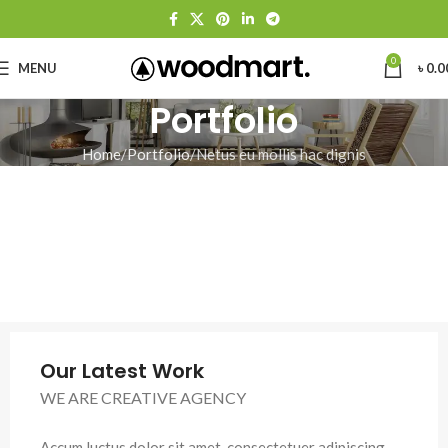
0
MENU
৳
0.0
Portfolio
Home
Portfolio
Netus eu mollis hac dignis
Our Latest Work
WE ARE CREATIVE AGENCY
Accum luctus dolor sit amet, consectetuer adipiscing